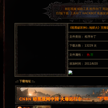
精彩视频
辅助工具
程序/补丁
周
D2版下载:
工具补丁
HACKBOT
私服架
《暗黑破坏神1-.地狱火》完整
·文件类别： 程序补丁
·下载次数： 13229 次
·文件属性：
热
荐
·添加时间： 2011/6/20
..::
下载地址
::..