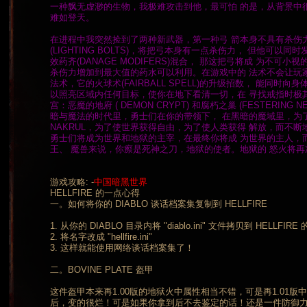
一种飘无虚渺的生物，我极难攻击到他，最可怕 的是，从背景中
难如登天。
在进程中我突然捡到了两种新武器，第一种弓 箭本身不具有杀伤
(LIGHTING BOLTS)，将把弓本身有一点杀伤力， 但他可以
效药齐(DANAGE MODIFERS)混合， 那这把弓将成 为不
杀伤力增加到最大值的药水可以利用。在游戏中的 法术不会让玩家失望
法术，它的火球术(FAIRBALL SPELL)的升级招数， 能同时向
以照亮区域内任何目标，使你在地下看清一切，在 寻找戒指时极其
宫：恶魔的地府 ( DEMON CRYPT) 和腐朽之巢 (FESTERIN
暗与魔法的时代里，勇士们在你的带领下， 在黑暗的魔域里，为了铲
NAKRUL，为了使世界获得自由，为了使人类获得 解放，而不
勇士们将成为世界和地狱的主宰，在最终你将成 为世界的主人，而对于
王、 魔兽来说，你瘵是死神之刀，地狱的使者。地狱的 怒火将再
游戏攻略: -
中国暗黑世界
HELLFIRE 的一点心得
一。如何将你的 DIABLO 谈话档案集复制到 HELLFIRE
1. 从你的 DIABLO 目录内将 "diablo.ini" 文件拷贝到 HELLFIR
2. 将名字改成 "hellfire.ini"
3. 这样就能使用网络谈话档案集了！
二。BOVINE PLATE 盔甲
这件盔甲本来再1.00版的地狱火中属性相当不错，可是再1.01版中，加入了 -5
后，变的很烂！可是如果你拿到后不去鉴定的话！还是一件防御力