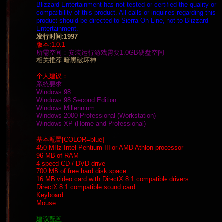
Blizzard Entertainment has not tested or certified the quality or
compatibility of this product. All calls or inquiries regarding this
product should be directed to Sierra On-Line, not to Blizzard
Entertainment.
发行时间:1997
版本:1.0.1
所需空间：安装运行游戏需要1.0GB硬盘空间
相关推荐:暗黑破坏神
个人建议：
系统要求
Windows 98
Windows 98 Second Edition
Windows Millennium
Windows 2000 Professional (Workstation)
Windows XP (Home and Professional)
基本配置[COLOR=blue]
450 MHz Intel Pentium III or AMD Athlon processor
96 MB of RAM
4 speed CD / DVD drive
700 MB of free hard disk space
16 MB video card with DirectX 8.1 compatible drivers
DirectX 8.1 compatible sound card
Keyboard
Mouse
建议配置