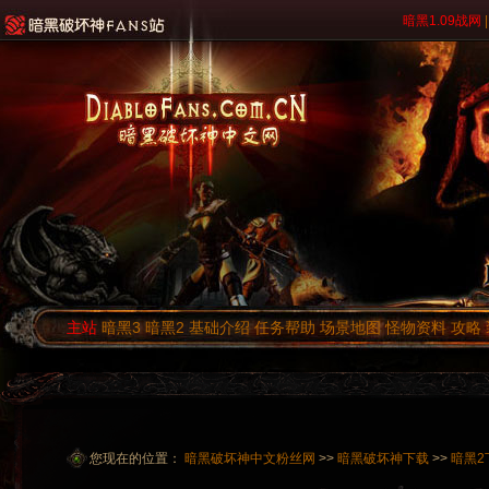
暗黑1.09战网
|
主站
暗黑3
暗黑2
基础介绍
任务帮助
场景地图
怪物资料
攻略
您现在的位置：
暗黑破坏神中文粉丝网
>>
暗黑破坏神下载
>>
暗黑2