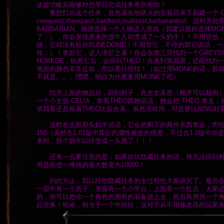
这篇功略后能够对您早日完成任务有所帮助！
要想打出这个任务，首先请在地狱火的安装目录下新建一个 Comm
cowquest;theoquest;bardtest;multitest;barbarian
BARBARIAN。随便选择一个人物进入游戏（我建议最好选择M
了：），你会发现原来的放牛人却变成了一头奶牛！！不用管他，
级，它却没有给你RUNEDOME！不用管它，不停的跟它说话，一会
你：）！拿起它，进入溃烂之巢！你会在第三层找到一个GREYS
HORKDE，砍死它后，会得到THEO！在来到第四层，还能找到一
地面的颜色非常近似，所以要仔细找！（如过用MONK的话，那就
不就是。。。嘿嘿，明白为什麽要用MONK了吧）
找齐上面的物品后，回到村子，先去女巫那（顺序可以颠倒）
一个小女孩 CELIA，拿着THEO跟她说话，她会把 THEO 拿
依我看还是留着THEO比较合算，虽然没啥用，可是要比RING好
这时在去跟那头奶牛说话，它会把剩下的两件东西拿走，而给你一件盔
150（虽然在1.01版中其它的属性被改的很差，不过在1.0版中
来时，那个奶牛以经变成一头鹿了！！！
还有一点要注意的是：如果你玩隐藏任务的话，将无法得到村民本该给你
用是能使一堆钱的最大数变为10000！
到此为止，我以经把隐藏任务的全过程给大家讲完了。最后在
一层中有一个房子，里面有一个小平台，上面有一个红点，大家
的，你可以把你一个角色所拥有的装备放上去，然后再用另一个
品交换！哈哈，相当于一个中转站，这对于从不用修改器的玩家