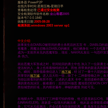
服务器:PowerP2P
在线共享时间:星期五晚-星期日早
查毒检查处理:
已通过安全检测
安全检测软件软件名称:
金山毒霸2005
版本号7.0.0.1840
病毒库日期:
2005-08-28
检测系统:wimdows 2003 server sp1
中文介绍:
故事发生在DIABLO被世间的勇士杀死后的五百 年，DIABLO的
有魔兽，用魔法召唤出DIABLO的幽灵，他们栖身在 一个古代
成为一支前所未见的恶魔军队，现在，NAKRUL发出 一句恐吓宣言
杀 伤力。
就在恶魔大军形成之时，世间轮回的勇士中也 加入了一位新勇士-僧
使法杖的人，身上也有着独特的法术。而他 所带来的新道具和新
力。瞬间，我带领着僧侣进入了
地下城
，经 过了一番十六层的奋战
所掌管的
地下城
。进入后大吃一惊，除了十 二种新怪物之外，各
与你以前看到的有所不同。上述的八道关 卡中，前四道称作腐穴(FES
康的黄色泡沫区，极难通行；后四层叫做恶 魔地窖(DEMON CRY
类似城堡的区域，其内熔岩遍布，神秘的建筑 到处可见。
在地狱火中，我见到了三种最可怕的怪物，他 们是巫妖(LICH)、塞克
(UNRAVELER)。巫妖是一位强大的施法者， 他从远 处便能
兽，它可从元处施法，并会试着与你保持距离，避 免发生近身战