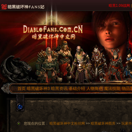
暗黑1.09战网
|
首页
暗黑破坏神3
暗黑资讯
基础介绍
人物角色
魔法技能
物品
您现在的位置：
暗黑破坏神中文粉丝网
>>
暗黑破坏神图库
>>
玩家作