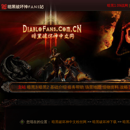
暗黑1.09战网
|
主站
暗黑3
暗黑2
基础介绍
任务帮助
场景地图
怪物资料
攻略
您现在的位置：
暗黑破坏神中文粉丝网
>>
暗黑破坏神下载
>>
暗黑