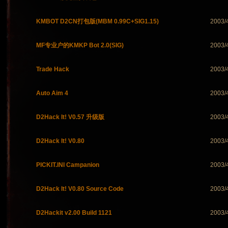
KMBOT D2CN打包版(MBM 0.99C+SIG1.15)
2003/
MF专业户的KMKP Bot 2.0(SIG)
2003/
Trade Hack
2003/
Auto Aim 4
2003/
D2Hack It! V0.57 升级版
2003/
D2Hack It! V0.80
2003/
PICKIT.INI Campanion
2003/
D2Hack It! V0.80 Source Code
2003/
D2Hackit v2.00 Build 1121
2003/