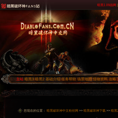
暗黑1.09战网
|
主站
暗黑3
暗黑2
基础介绍
任务帮助
场景地图
怪物资料
攻略
您现在的位置：
暗黑破坏神中文粉丝网
>>
暗黑破坏神下载
>>
暗黑