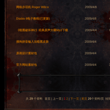
网络步话机 Roger Wilco
2009/4/8
Diablo II电子教程(已更新)
2009/4/8
《暗黑破坏神2》经典原声大碟Mp3下载
2009/4/4
搜狗拼音输入法暗黑皮肤
2009/4/4
原画设计素材包
2009/4/4
官方网站素材包
2009/4/4
共
29
个资料 首页 | 上一页 |
1
2
|
下一页
|
尾页
20
个资料/页 转