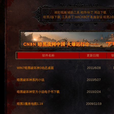
精彩视频
辅助工具
程序/补丁
周边下载
暗黑2版下载:
工具补丁
HACKBOT
私服架设
暗黑2
软件名称
更新日期
WIN7暗黑破坏神3动态桌面
2011/6/28
暗黑破坏神系列小说
2010/5/27
暗黑破坏神官方小说电子书下载
2010/2/24
暗黑3魔兽地图1.19
2009/11/19