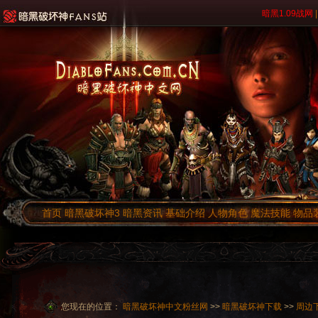
暗黑1.09战网
|
首页
暗黑破坏神3
暗黑资讯
基础介绍
人物角色
魔法技能
物品
您现在的位置：
暗黑破坏神中文粉丝网
>>
暗黑破坏神下载
>>
周边