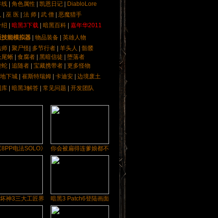
年线
|
角色属性
|
凯恩日记
|
DiabloLore
人
|
巫 医
|
法 师
|
武 僧
|
恶魔猎手
介绍
|
暗黑3下载
|
暗黑百科
|
嘉年华2011
版技能模拟器
|
物品装备
|
英雄人物
法师
|
聚尸怪
|
多节行者
|
羊头人
|
骷髅
长尾蜥
|
食腐者
|
黑暗信徒
|
堕落者
蝰蛇
|
追随者
|
宝藏携带者
|
更多怪物
地下城
|
崔斯特瑞姆
|
卡迪安
|
边境废土
图库
|
暗黑3解答
|
常见问题
|
开发团队
8PP电法SOLO》
你会被扁得连爹娘都不
坏神3三大工匠界
暗黑3 Patch6登陆画面