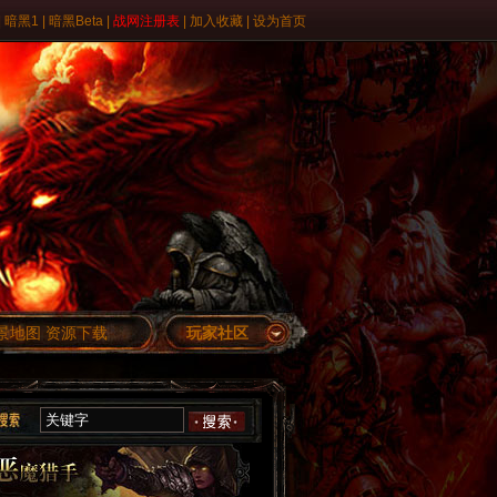
|
暗黑1
|
暗黑Beta
|
战网注册表
|
加入收藏
|
设为首页
景地图
资源下载
玩家社区