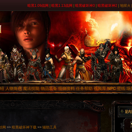
暗黑1.09战网
|
暗黑1.13战网
|
暗黑破坏神3
|
暗黑破坏神2
|
地狱火
介绍
人物角色
魔法技能
物品装备
怪物资料
任务帮助
视频库
NPC
壁纸
场
丝网
>>
暗黑破坏神下载
>>
辅助工具