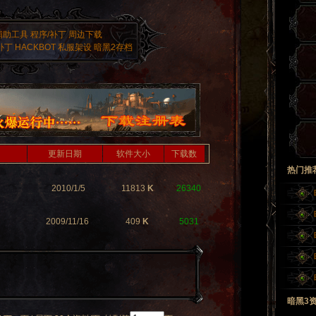
辅助工具
程序/补丁
周边下载
补丁
HACKBOT
私服架设
暗黑2存档
更新日期
软件大小
下载数
热门推
2010/1/5
11813
K
26340
2009/11/16
409
K
5031
暗黑3