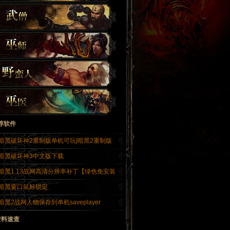
荐软件
暗黑破坏神2重制版单机可玩|暗黑2重制版
暗黑破坏神3中文版下载
暗黑1.13战网高清分辨率补丁【绿色免安装
暗黑窗口鼠标锁定
暗黑2战网人物保存到单机saveplayer
资料速查