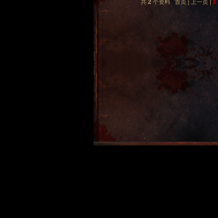
共
2
个资料 首页 | 上一页 |
1