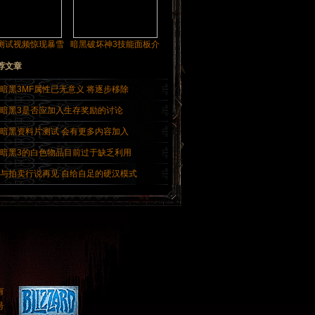
测试视频惊现暴雪
暗黑破坏神3技能面板介
荐文章
暗黑3MF属性已无意义 将逐步移除
暗黑3是否应加入生存奖励的讨论
暗黑资料片测试 会有更多内容加入
暗黑3的白色物品目前过于缺乏利用
与拍卖行说再见 自给自足的硬汉模式
有
号