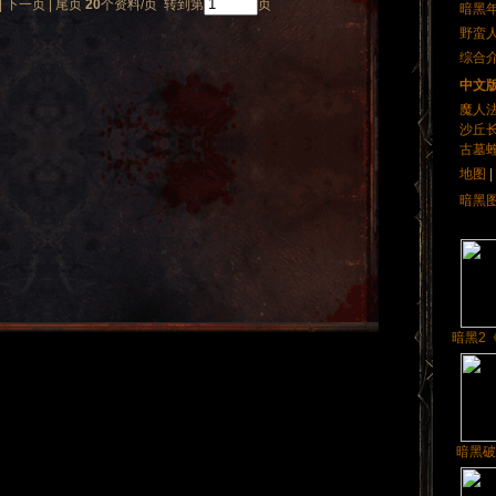
| 下一页 | 尾页
20
个资料/页 转到第
页
暗黑
野蛮
综合
中文
魔人
沙丘
古墓
地图
|
暗黑
暗黑2《
暗黑破