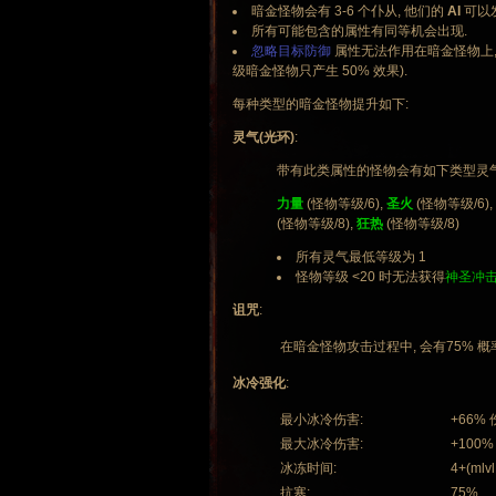
暗金怪物会有 3-6 个仆从, 他们的
AI
可以
所有可能包含的属性有同等机会出现.
忽略目标防御
属性无法作用在暗金怪物上,
级暗金怪物只产生 50% 效果).
每种类型的暗金怪物提升如下:
灵气(光环)
:
带有此类属性的怪物会有如下类型灵气
力量
(怪物等级/6),
圣火
(怪物等级/6),
(怪物等级/8),
狂热
(怪物等级/8)
所有灵气最低等级为 1
怪物等级 <20 时无法获得
神圣冲
诅咒
:
在暗金怪物攻击过程中, 会有75% 概率施放
冰冷强化
:
最小冰冷伤害:
+66%
最大冰冷伤害:
+100%
冰冻时间:
4+(mlvl
抗寒:
75%