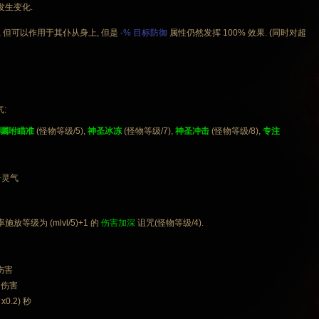
发生变化.
 但可以作用于其仆从身上, 但是
-% 目标防御
属性仍然发挥 100% 效果. (同时对超
:
嘱咐瞄准
(怪物等级/5),
神圣冰冻
(怪物等级/7),
神圣冲击
(怪物等级/8),
专注
击
灵气
等级为 (mlvl/5)+1 的
伤害加深
诅咒(怪物等级/4).
 伤害
 伤害
 x0.2) 秒