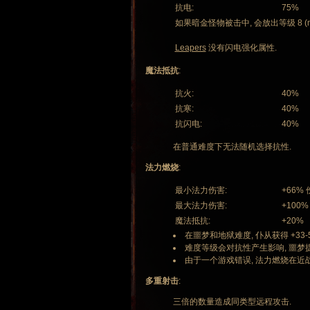
抗电:
75%
如果暗金怪物被击中, 会放出等级 8 (mlvl
Leapers
没有闪电强化属性.
魔法抵抗
:
抗火:
40%
抗寒:
40%
抗闪电:
40%
在普通难度下无法随机选择抗性.
法力燃烧
:
最小法力伤害:
+66%
最大法力伤害:
+100%
魔法抵抗:
+20%
在噩梦和地狱难度, 仆从获得 +33-
难度等级会对抗性产生影响, 噩梦提升 
由于一个游戏错误, 法力燃烧在近战
多重射击
:
三倍的数量造成同类型远程攻击.