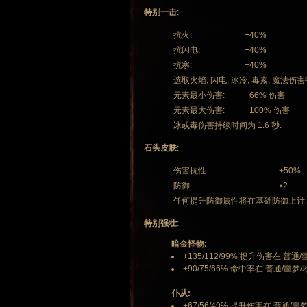
特别一击
:
抗火:
+40%
抗闪电:
+40%
抗寒:
+40%
选取火焰, 闪电, 冰冷, 毒素, 魔法伤
元素最小伤害:
+66% 伤害
元素最大伤害:
+100% 伤害
冰或毒伤害持续时间为 1.6 秒.
石头皮肤
:
伤害抗性:
+50%
防御
x2
任何提升防御属性将在基础防御上计.
特别强壮
:
暗金怪物:
+135/112/99% 提升伤害在 普通/
+90/75/66% 命中率在 普通/噩梦/
仆从:
+67/56/49% 提升伤害在 普通/噩