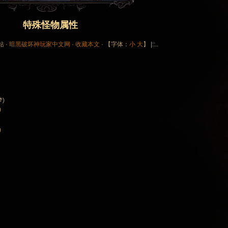
特殊怪物属性
站 ·
暗黑破坏神玩家中文网
·
收藏本文
· 【字体：
小
大
】 |::..
梦)
)
)