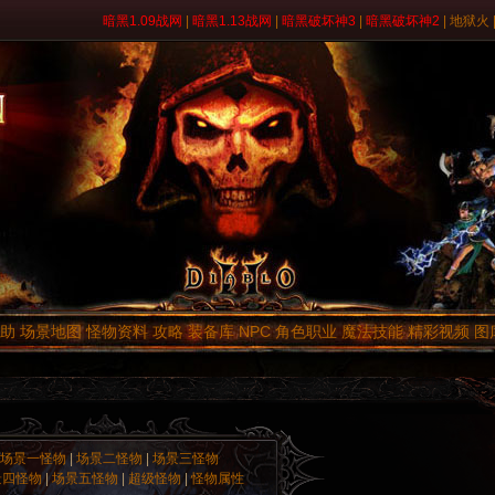
暗黑1.09战网
|
暗黑1.13战网
|
暗黑破坏神3
|
暗黑破坏神2
|
地狱火
助
场景地图
怪物资料
攻略
装备库
NPC
角色职业
魔法技能
精彩视频
图
场景一怪物
|
场景二怪物
|
场景三怪物
景四怪物
|
场景五怪物
|
超级怪物
|
怪物属性