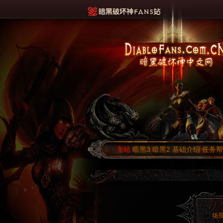
主站
暗黑3
暗黑2
基础介绍
任务帮
场