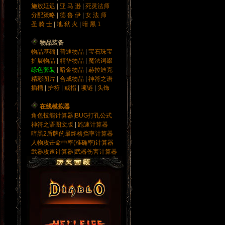
施放延迟
|
亚 马 逊
|
死灵法师
分配策略
|
德 鲁 伊
|
女 法 师
圣 骑 士
|
地 狱 火
|
暗 黑 1
物品装备
物品基础
|
普通物品
|
宝石
珠宝
扩展物品
|
精华物品
|
魔法词缀
绿色套装
|
暗金物品
|
赫拉迪克
精彩图片
|
合成物品
|
神符之语
插槽
|
护符
|
戒指
|
项链
|
头饰
在线模拟器
角色技能计算器
|
BUG打孔公式
神符之语图文版
|
跑速计算器
暗黑2盾牌的最终格挡率计算器
人物攻击命中率(准确率)计算器
武器攻速计算器
|
武器伤害计算器