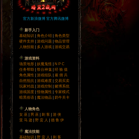
官方新浪微博
官方腾讯微博
新手入门
基础知识
|
角色介绍
|
角色类型
硬件支持
|
游戏问题
|
物品管理
人物技能
|
多人游戏
|
游戏交易
游戏资料
场景地形
|
妖魔鬼怪
|
N P C
任务帮助
|
祭台神龛
|
经 验 值
角色属性
|
游戏组队
|
雇 佣 兵
自然抵抗
|
游戏难度
|
交易买卖
玩家对战
|
游戏控制
|
赌博系统
游戏国度
|
怪物属性
|
专家模式
暗黑俗语
|
魔法物品
|
奶牛关卡
人物角色
女 巫
|
男 巫
|
刺 客
|
游 侠
亚 马 逊
|
野 蛮 人
|
德 鲁 伊
魔法技能
基础知识
|
野 蛮 人
|
刺 客