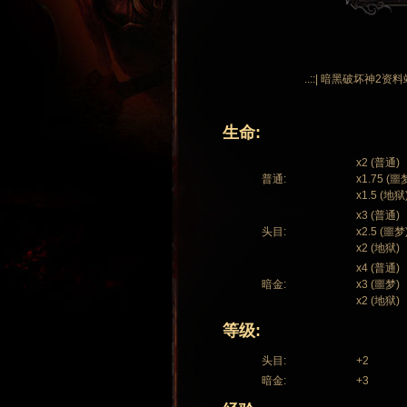
..::| 暗黑破坏神2资料
生命:
x2 (普通)
普通:
x1.75 (噩
x1.5 (地狱
x3 (普通)
头目:
x2.5 (噩梦
x2 (地狱)
x4 (普通)
暗金:
x3 (噩梦)
x2 (地狱)
等级:
头目:
+2
暗金:
+3