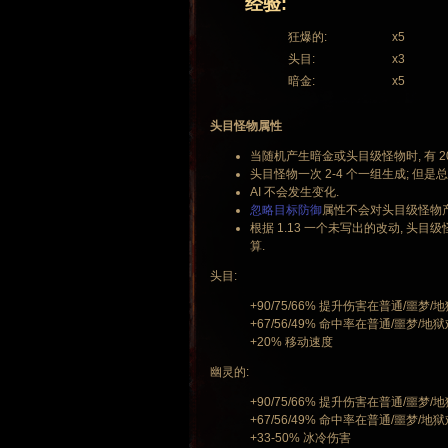
经验:
狂爆的:
x5
头目:
x3
暗金:
x5
头目怪物属性
当随机产生暗金或头目级怪物时, 有 2
头目怪物一次 2-4 个一组生成; 
AI 不会发生变化.
忽略目标防御
属性不会对头目级怪物产
根据 1.13 一个未写出的改动, 头目
算.
头目:
+90/75/66% 提升伤害在普通/噩梦/
+67/56/49% 命中率在普通/噩梦/地
+20% 移动速度
幽灵的:
+90/75/66% 提升伤害在普通/噩梦/
+67/56/49% 命中率在普通/噩梦/地
+33-50% 冰冷伤害