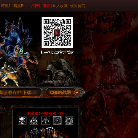
|
暗黑1
|
暗黑Beta
|
战网注册表
|
加入收藏
|
设为首页
库
人物存档
下载
CNBN战网
..::
暗黑破坏神III游戏下载
::..