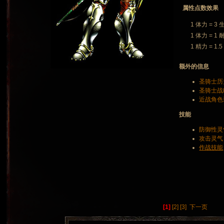
属性点数效果
1 体力 = 3 
1 体力 = 1 
1 精力 = 1.
额外的信息
圣骑士历
圣骑士战
近战角色
技能
防御性灵
攻击灵气
作战技能
[1]
[2]
[3]
下一页