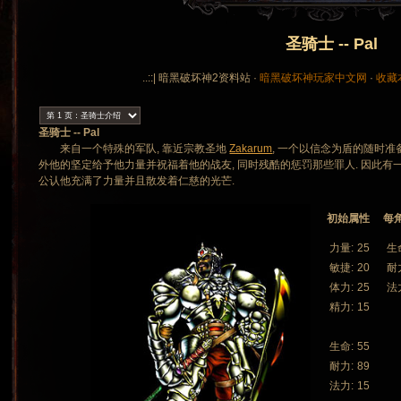
圣骑士 -- Pal
..::| 暗黑破坏神2资料站 ·
暗黑破坏神玩家中文网
·
收藏
圣骑士 -- Pal
来自一个特殊的军队, 靠近宗教圣地
Zakarum
, 一个以信念为盾的随时准
外他的坚定给予他力量并祝福着他的战友, 同时残酷的惩罚那些罪人. 因此有
公认他充满了力量并且散发着仁慈的光芒.
初始属性
每
力量:
25
生
敏捷:
20
耐
体力:
25
法
精力:
15
生命:
55
耐力:
89
法力:
15