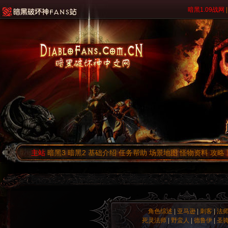
暗黑1.09战网
|
主站
暗黑3
暗黑2
基础介绍
任务帮助
场景地图
怪物资料
攻略
角色综述
|
亚马逊
|
刺客
|
法
死灵法师
|
野蛮人
|
德鲁伊
|
圣