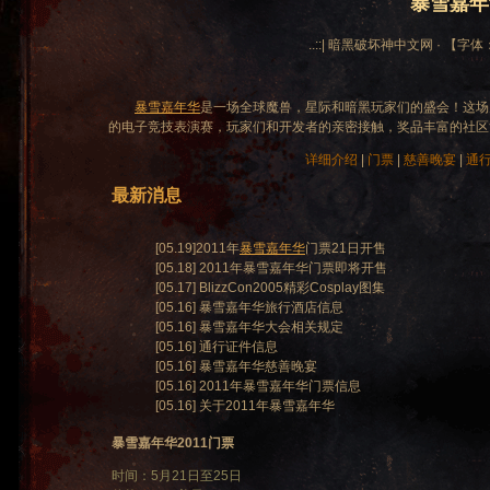
暴雪嘉年华
..::| 暗黑破坏神中文网 · 【字体
暴雪嘉年华
是一场全球魔兽，星际和暗黑玩家们的盛会！这场
的电子竞技表演赛，玩家们和开发者的亲密接触，奖品丰富的社区
详细介绍
|
门票
|
慈善晚宴
|
通
最新消息
[05.19]2011年
暴雪嘉年华
门票21日开售
[05.18] 2011年暴雪嘉年华门票即将开售
[05.17] BlizzCon2005精彩Cosplay图集
[05.16] 暴雪嘉年华旅行酒店信息
[05.16] 暴雪嘉年华大会相关规定
[05.16] 通行证件信息
[05.16] 暴雪嘉年华慈善晚宴
[05.16] 2011年暴雪嘉年华门票信息
[05.16] 关于2011年暴雪嘉年华
暴雪嘉年华2011门票
时间：5月21日至25日