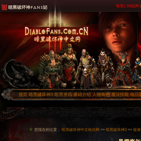
暗黑1.09战网
|
首页
暗黑破坏神3
暗黑资讯
基础介绍
人物角色
魔法技能
物品
您现在的位置：
暗黑破坏神中文粉丝网
>>
暗黑破坏神3
>>
疑难