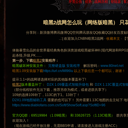
开荒公告
|
优势
|
战网历程
|
登陆器
|
客
暗黑2战网怎么玩（网络版暗黑） 只
分享到：
新浪微博
腾讯微博
QQ空间
腾讯朋友
QQ收藏
QQ好友
百度贴
..::| 欢迎加入CNBN暗黑2战网 ·
收藏本文
· 
体验暴雪出品的全世界最经典角色扮演类游戏暗黑破坏神II (现代网游和RPG游
起杀怪,升级,PK.......
第一步、下载
暗黑2
安装程序：
暗黑破坏神安装文件：
完整硬盘版 安装程序
解压密码：
www.80net.net
暗黑1.09安装版下载
https://url.cn/MI96lu
以上下载任意一个都可以，谢谢！
提示:1.1+的战网请选择对应的其他版本覆盖补丁!
暗黑2
版本覆盖补丁：
D2X 1.09覆盖式智能升级包
和
D2X 1.13C覆盖式
（部分线程软件无法下载，推荐另存为模式，或者进群共享下）
109的选择109补丁，113C的下1。13补丁！
D2X1.09地图辅助工具
需要的也可以下！ 另外需要1.13C地图的去主站下 
https://www.diablofans.com.cn/Soft/ShowSoft.asp?SoftID=96
官方QQ群：69519984 （1.09暗黑） 和 33626725 （1.13C暗黑）
群共享
欢迎加入！
（现在游戏已经开放注册，无需BBS申请，请直接进入游戏注册ACC）