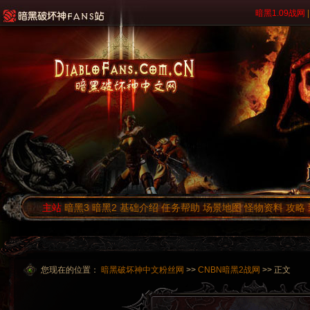
暗黑1.09战网
|
主站
暗黑3
暗黑2
基础介绍
任务帮助
场景地图
怪物资料
攻略
您现在的位置：
暗黑破坏神中文粉丝网
>>
CNBN暗黑2战网
>> 正文