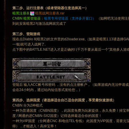
第二步、运行注册表（或者登陆器任意选择其一）
暗黑注册表
暗黑战网注册表.rar
CNBN 暗黑登陆器：
暗黑专用登陆器（支持多开窗口）
（如网吧无法使用注
到此安装暗黑2与激活战网就完成了
第三步、登陆游戏
现在点Diablo II(暗黑2)的文件里的d2loader.exe,（如果是暗黑1.13请选择G
一项)就可进入战网了.
点下图中的BATTLE.NET进入才是正确的! (千万不要从最后一个"其他多人游戏"
登陆后 输入ACC帐号和密码 ，没有的点注册帐户，（如果游戏内无法申请成
会在24小时内，通过站内短信形式发给您，）
第四步、选择国度（请选择适合自己适合的国度，享受最快速游戏）
CNBN 分为2种模式
一种为普通国度（CNBN国度），此国度免费为玩家提供，永久免费！掉宝率为1
度 / 网通的进CNBN-SX2国度）记得选择最适合你的国度！
一种为VIP国度 （分网通CNC 和电信TEL专线） 此国度为VIP国度，需要
得），才能进入！高掉宝率！